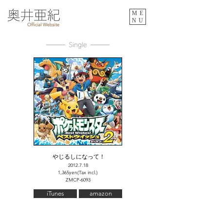
ME
NU
やじるしになって！
2012.7.18
1,365yen(Tax incl.)
ZMCP-6093
iTunes
amazon