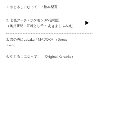
1. やじるしになって！ / 松本梨香
2. 七色アーチ / ポケモンBW合唱団
（奥井亜紀・江崎とし子・ あきよしふみえ）
3. 君の胸にLaLaLa / MADOKA.（Bonus
Track）
4. やじるしになって！ （Original Karaoke）
5. 七色アーチ （Original Karaoke）
© Okui Aki All Rights Reserved.
okui aki official website
Any inquiries concerning okui aki may be sent to
e-mail
.