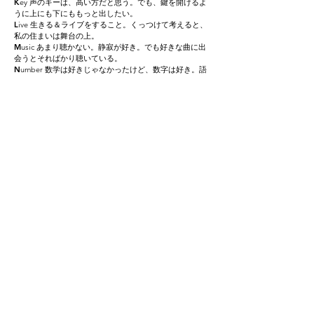
K
ey 声のキーは、高い方だと思う。でも、鍵を開けるよ
うに上にも下にももっと出したい。
L
ive 生きる＆ライブをすること。くっつけて考えると、
私の住まいは舞台の上。
M
usic あまり聴かない。静寂が好き。でも好きな曲に出
会うとそればかり聴いている。
N
umber 数学は好きじゃなかったけど、数字は好き。語
呂合わせ、ゾロ目好き。
O
ctopus タコと言えばたこやき。食べているときは関西
人を自覚する。
P
aint 絵を書くとなぜかメロディーも湧いてくるから楽
しい。本サイトの絵はiPadで書きました。
Q
uest 曲を書くという行為は自分への質問。答えは新た
な発見で、まとまると曲になります。
R
adio ラジオでおしゃべりすることは大好きだけど、そ
のぶん怖い。1番好きな人に嫌われたくない感じ。
S
ong 幼い頃に覚えた聖歌やわらべ歌が私の音楽ルー
ツ。子供だけでなく、“人の心を守る心守り歌”をつくり
たい。
T
alent 才能があるという言葉ほど怪しげなものはない。
U
niform 学生時代にセーラー服が着たかった！と、今で
も思っている。
V
ictory けっこう負けず嫌いで、そういう自分が面倒だか
ら、最初から勝負をしないようにしている。
W
alk 散歩が趣味。でも、車の運転免許を取ったので、
何かが変わりそうな予感。
X
mas クリスマスに込められた思いが好き。クリスマス
のように、すべての日を祝いたい。