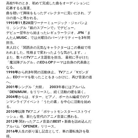
高校1年のとき、初めて完成した曲をオーディションに
応募するも落選。
曲を聴いて興味をもったディレクターに見いだされ、プ
ロの道へと導かれる。
1993年11月28日
ワーナーミュージック・ジャパンよ
り、シングル『銀のスプーンで』でデビュー。
デビュー翌年から始まったレギュラーラジオ、JFN「ま
んたんMUSIC」では火曜日のパーソナリティーを3年間
担当。
本人曰く「関西弁の元気なキャラクターはこの番組で培
われました。性格まで変わったような気がします。」
また、数々のTVアニメ主題歌を担当。 最初に手がけた
「魔法陣グルグル」のED＆OPテーマは自身の代表曲と
なる。
1998年
から約3年間の活動休止。 TVアニメ「∀ガンダ
ム」EDテーマを歌ったことをきっかけに、再び音楽の道
へ。
2001年
シングル「大樹」 2003年春にはアルバム
「DENIMUM」をリリースし、続く活動の礎を築く。
2004年
からは、ギター、ピアノ、ボーカル編成でのワ
ンマンライブイベント「うたの素」を中心に活動を始め
る。
2010年
以降 TVアニメ「ポケットモンスターベストウイ
ッシュ」他、新たな世代のアニメ音楽に携わる。
2012年
関わったアニメ音楽のBEST＋新曲を詰め込んだ
アルバム「OPENER」リリース。
2016年
人生の折り返し記念として、車の運転免許を取
得。