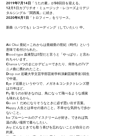
2019年7月14日
「うたの素」が50回目を迎える。
12月1日カプリチオ・ミュージック・レコーズよりデジ
タルシングル「関西風」に続き、
2020年4月1日
「トロフィー」をリリース。
新曲（いつでも）レコーディング（していたい）中。
A
ki Okui 亜紀＝これからは亜細亜の世紀（時代）という
意味で名付けられた。
B
lood type 血液型はB型だと言うと「やっぱり」と言わ
れちゃいます。
C
hance いつのまにかデビューできたり、何作ものTVア
ニメ曲に携われたこと。
D
rop out 近畿大学文芸学部芸術学科演劇芸能専攻3回生
で中退。
E
ye ド近眼というやつで、メガネ＆コンタクトレンズ歴
は35年ほど。
F
ly 歌うのが好きなのは、鳥になって飛べるような感覚
も味わえるから。
G
o on！ だめになりそうなときに必ず思い出す言葉。
H
appy 人生とは幸せの道のこと。不幸せな気持ちで歩か
ないこと。
I
ce ブルーシールのアイスクリームが好き。できれば気
温の高い場所で暮らしたい。
J
oy どんなときでも歌う喜びを忘れないことが自分との
約束。