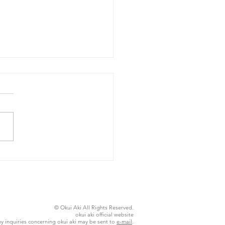
26年8月5日水曜日
© Okui Aki All Rights Reserved.
okui aki official website
y inquiries concerning okui aki may be sent to
e-mail
.