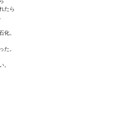
ら
れたら
。
石化。
った。
い。