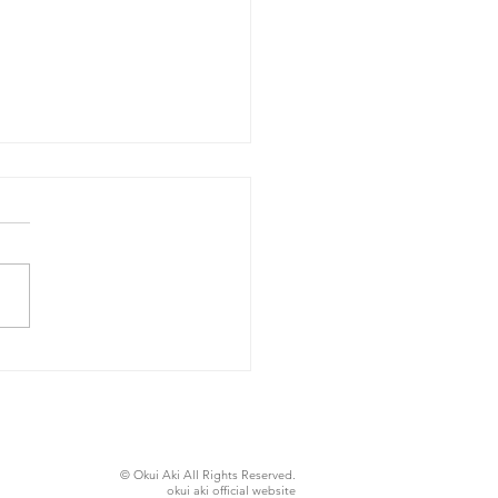
26年8月4日火曜日
© Okui Aki All Rights Reserved.
okui aki official website