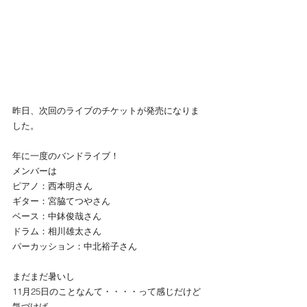
昨日、次回のライブのチケットが発売になりま
した。
年に一度のバンドライブ！
メンバーは
ピアノ：西本明さん
ギター：宮脇てつやさん
ベース：中鉢俊哉さん
ドラム：相川雄太さん
パーカッション：中北裕子さん
まだまだ暑いし
11月25日のことなんて・・・・って感じだけど
気づけば