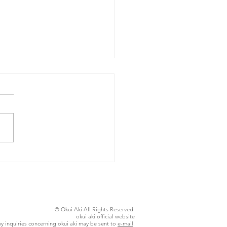
26年8月4日火曜日
© Okui Aki All Rights Reserved.
okui aki official website
y inquiries concerning okui aki may be sent to
e-mail
.