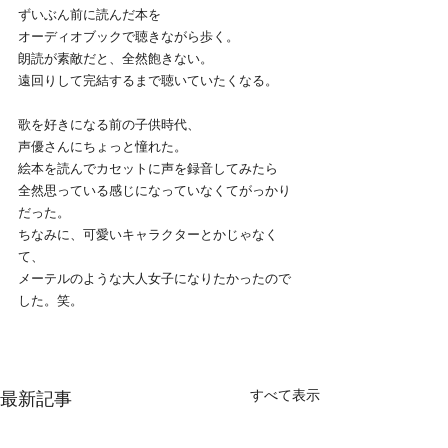
ずいぶん前に読んだ本を
オーディオブックで聴きながら歩く。
朗読が素敵だと、全然飽きない。
遠回りして完結するまで聴いていたくなる。
歌を好きになる前の子供時代、
声優さんにちょっと憧れた。
絵本を読んでカセットに声を録音してみたら
全然思っている感じになっていなくてがっかり
だった。
ちなみに、可愛いキャラクターとかじゃなく
て、
メーテルのような大人女子になりたかったので
した。笑。
すべて表示
最新記事