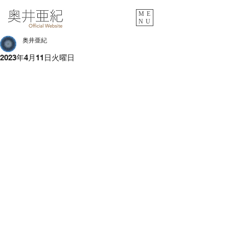
ME
NU
奥井亜紀
2023年4月11日火曜日