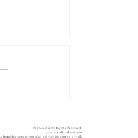
26年8月5日水曜日
© Okui Aki All Rights Reserved.
okui aki official website
y inquiries concerning okui aki may be sent to
e-mail
.