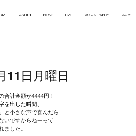
OME
ABOUT
NEWS
LIVE
DISCOGRAPHY
DIARY
7月11日月曜日
合計金額が4444円！
字を出した瞬間、
」と小さな声で喜んだら
ないですからねーって
れました。