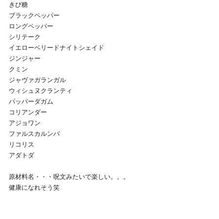
きび糖
ブラックペッパー
ロングペッパー
シリテーク
イエローベリードナイトシェイド
ジンジャー
クミン
ジャヴァガランガル
ウィシュヌクランティ
パッパーダガム
コリアンダー
アジョワン
ファルスカルンバ
リコリス
アダトダ
原材料名・・・呪文みたいで楽しい。。。
健康になれそう笑
すべて表示
最新記事