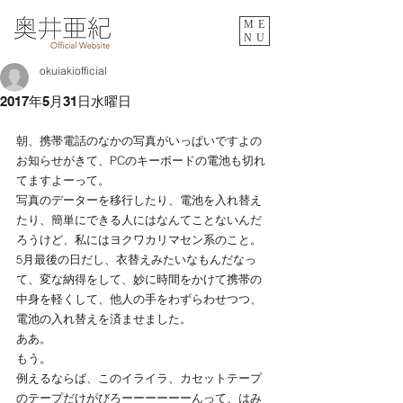
ME
NU
okuiakiofficial
2017年5月31日水曜日
朝、携帯電話のなかの写真がいっぱいですよの
お知らせがきて、PCのキーボードの電池も切れ
てますよーって。
写真のデーターを移行したり、電池を入れ替え
たり、簡単にできる人にはなんてことないんだ
ろうけど、私にはヨクワカリマセン系のこと。
5月最後の日だし、衣替えみたいなもんだなっ
て、変な納得をして、妙に時間をかけて携帯の
中身を軽くして、他人の手をわずらわせつつ、
電池の入れ替えを済ませました。
ああ。
もう。
例えるならば、このイライラ、カセットテープ
のテープだけがびろーーーーーーんって、はみ