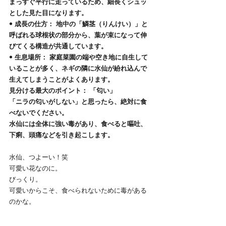
まっすぐ平行に走っているため、細長くシュッ
とした見た目になります。
• 成長の仕方： 地中の「鱗茎（りんけい）」と
呼ばれる球根状の部分から、葉が束になって伸
びてくる構造が共通しています。
• 生息場所： 家庭菜園の端や空き地に自生して
いることが多く、ネギの隣に水仙が紛れ込んで
生えてしまうことがよくあります。
見分ける最大のポイント： 「匂い」
「ニラの匂いがしない」と思ったら、絶対に食
べないでください。
水仙には全体に強い毒があり、食べると嘔吐、
下痢、頭痛などを引き起こします。
水仙、つよーい！笑
可愛い花なのに。
びっくり。
可愛いからこそ、食べられないために毒がある
のかな。