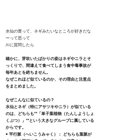
水仙の蕾って、ネギみたいなところが好きだな
ーって思って
AIに質問したら
確かに、芽吹いたばかりの姿はネギやニラとそ
っくりで、間違えて食べてしまう食中毒事故が
毎年あとを絶ちません。
なぜこれほど似ているのか、その理由と注意点
をまとめました。
なぜこんなに似ているの？
水仙とネギ（特にアサツキやニラ）が似ている
のは、どちらも**「単子葉植物（たんしようしょ
くぶつ）」**という大きなグループに属している
からです。
• 平行脈（へいこうみゃく）： どちらも葉脈が