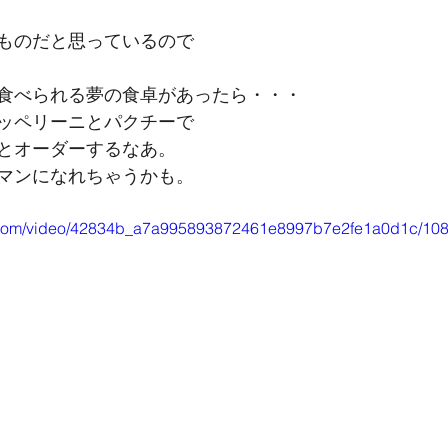
ものだと思っているので
食べられる夢の食卓があったら・・・
ッペリーニとパクチーで
とオーダーするなあ。
マンになれちゃうかも。
tic.com/video/42834b_a7a995893872461e8997b7e2fe1a0d1c/108