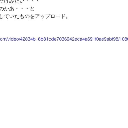
だけみたい・・・
のかあ・・・と
していたものをアップロード。
ic.com/video/42834b_6b81cde7036942eca4a691f0ae9abf98/108