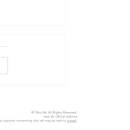
26年8月4日火曜日
© Okui Aki All Rights Reserved.
okui aki official website
y inquiries concerning okui aki may be sent to
e-mail
.