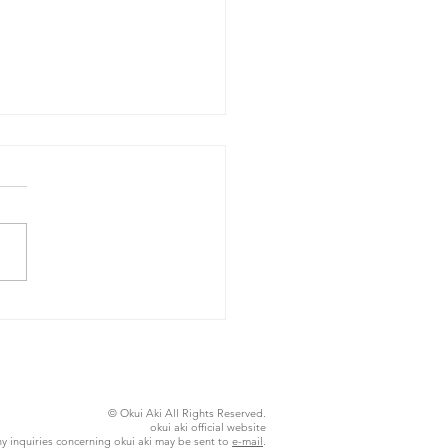
26年8月5日水曜日
© Okui Aki All Rights Reserved.
okui aki official website
y inquiries concerning okui aki may be sent to
e-mail
.