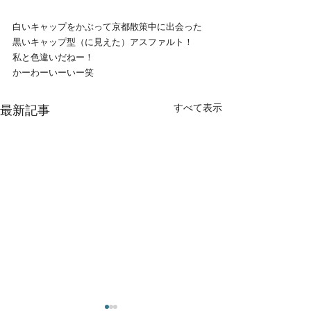
白いキャップをかぶって京都散策中に出会った
黒いキャップ型（に見えた）アスファルト！
私と色違いだねー！
かーわーいーいー笑
すべて表示
最新記事