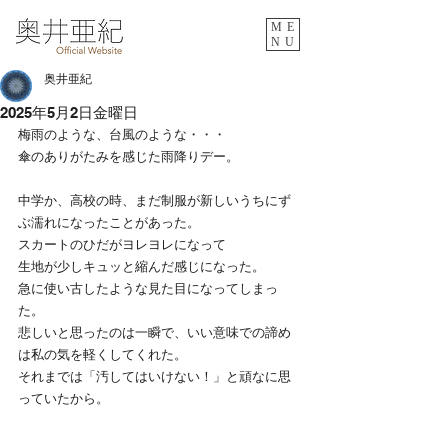
ME
NU
奥井亜紀
2025年5月2日金曜日
梅雨のような、台風のような・・・
傘のありがたみを感じた雨降りデー。
中学か、高校の時、まだ制服が新しいうちにず
ぶ濡れになったことがあった。
スカートのひだがヨレヨレになって
生地が少しキュッと縮んだ感じになった。
急に使い古したような見た目になってしまっ
た。
悲しいと思ったのは一瞬で、いい意味での諦め
は私の気を軽くしてくれた。
それまでは「汚してはいけない！」と頑なに思
っていたから。