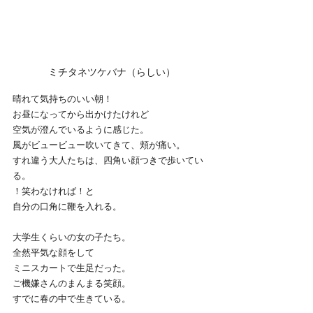
ミチタネツケバナ（らしい）
晴れて気持ちのいい朝！
お昼になってから出かけたけれど
空気が澄んでいるように感じた。
風がビュービュー吹いてきて、頬が痛い。
すれ違う大人たちは、四角い顔つきで歩いてい
る。
！笑わなければ！と
自分の口角に鞭を入れる。
大学生くらいの女の子たち。
全然平気な顔をして
ミニスカートで生足だった。
ご機嫌さんのまんまる笑顔。
すでに春の中で生きている。