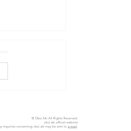
26年8月4日火曜日
© Okui Aki All Rights Reserved.
okui aki official website
y inquiries concerning okui aki may be sent to
e-mail
.