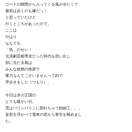
コートの隙間から入ってくる風が冷たくて
最初は歩くのも嫌だっ！
と思っていたけど
行くところがあったので。
ここは
やはり
なんでも
「気」のせい！
元演劇芸能専攻だった時代を思い出し
頬に当たる風は
みんな妖精の挨拶で
重力なんてございませんって顔で
早歩きをした（つもり）。
今日は氷の王国の
とても暖かい日。
雲はパリンパリンに割れちゃう飴細工。。。
妄想を浮かべて電車の窓から青空を眺めまし
た。