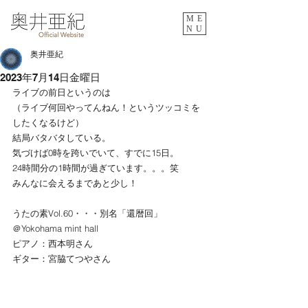
ME
NU
奥井亜紀
2023年7月14日金曜日
ライブの前日というのは
（ライブ何回やってんねん！というツッコミを
したくなるけど）
結局バタバタしている。
気づけば0時を跨いでいて、すでに15日。
24時間分の1時間が過ぎています。。。笑
みんなに会えるまであと少し！
うたの素Vol.60・・・別名「還暦回」
＠Yokohama mint hall
ピアノ：西本明さん
ギター：宮脇てつやさん