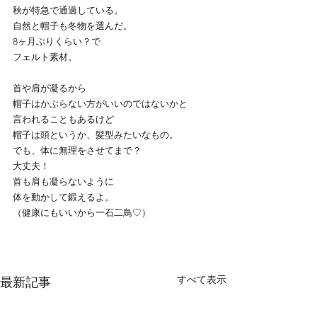
秋が特急で通過している。
自然と帽子も冬物を選んだ。
8ヶ月ぶりくらい？で
フェルト素材。
首や肩が凝るから
帽子はかぶらない方がいいのではないかと
言われることもあるけど
帽子は頭というか、髪型みたいなもの。
でも、体に無理をさせてまで？
大丈夫！
首も肩も凝らないように
体を動かして鍛えるよ。
（健康にもいいから一石二鳥♡）
すべて表示
最新記事