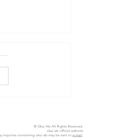
26年8月4日火曜日
© Okui Aki All Rights Reserved.
okui aki official website
y inquiries concerning okui aki may be sent to
e-mail
.