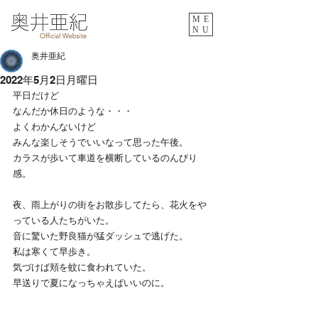
ME
NU
奥井亜紀
2022年5月2日月曜日
平日だけど
なんだか休日のような・・・
よくわかんないけど
みんな楽しそうでいいなって思った午後。
カラスが歩いて車道を横断しているのんびり
感。
夜、雨上がりの街をお散歩してたら、花火をや
っている人たちがいた。
音に驚いた野良猫が猛ダッシュで逃げた。
私は寒くて早歩き。
気づけば頬を蚊に食われていた。
早送りで夏になっちゃえばいいのに。