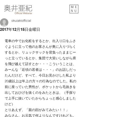
ME
NU
okuiakiofficial
2017年12月15日金曜日
電車の中でお化粧をするとか、出入り口をふさ
ぐように立って他のお客さんが奥に入りづらく
するとか、リュックサックを背負ったままじー
っと立っているとか、集団で大笑いしながら席
を飛び越えて話すとか・・・こういうことは、
みーんな「近頃の若者は・・・」のお話しだっ
たんだけど、すべて、今日お見かけした私より
20歳以上は年上の方々の行為なのでした。私の
前に座っていた男性が、ポケットから毛抜きを
出しておひげを抜くのをみたときは、（手探り
で上手に抜いていたからちょっと感心しました
けど）
とりあえず、「親の顔がみてみたい！！」
みなさん、お元気で何よりなんですけれども。