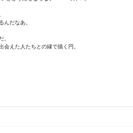
。
るんだなあ。
だ。
出会えた人たちとの縁で描く円。